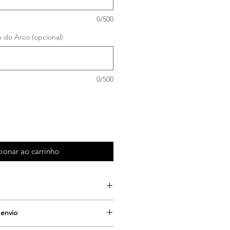
0/500
o do Arco (opcional)
0/500
ionar ao carrinho
retendidas e preencha os campos
 envio
preferir outras opções, contacte-