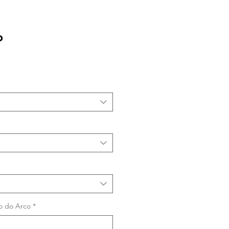
o
eço
omocional
ro do Arco
*