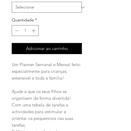
Quantidade
*
Adicionar ao carrinho
Um Planner Semanal e Mensal feito
especialmente para crianças,
extensível a toda a família!
Ajude a que os seus filhos se
organizem de forma divertida!
Com uma tabela de tarefas e
actividades para estimular e
orientar os pequeninos nas suas
tarefas;